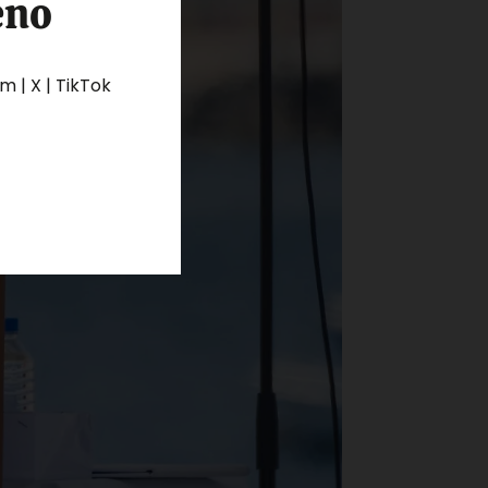
eno
 | X | TikTok