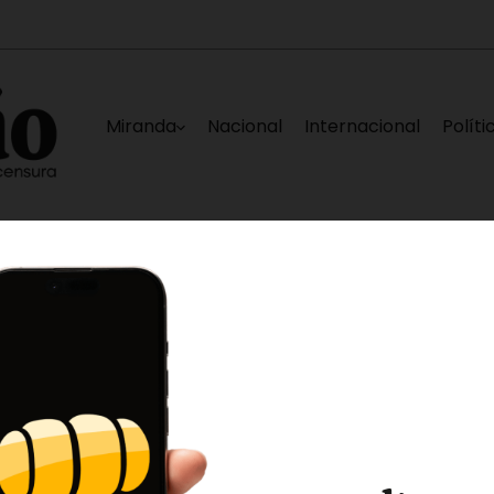
Miranda
Nacional
Internacional
Políti
el 12 de agosto
Plataforma Unitaria espera q
2 horas ago