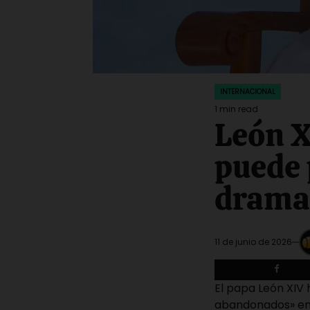
INTERNACIONAL
POSTED
IN
1 min read
Estimated
León X
read
time
puede 
drama
11 de junio de 2026
El papa León XIV
abandonados» en 