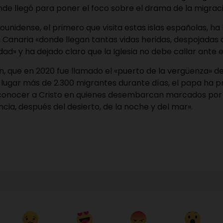
de llegó para poner el foco sobre el drama de la migrac
dounidense, el primero que visita estas islas españolas, h
Canaria «donde llegan tantas vidas heridas, despojadas d
dad» y ha dejado claro que la Iglesia no debe callar ante
, que en 2020 fue llamado el «puerto de la vergüenza» d
lugar más de 2.300 migrantes durante días, el papa ha p
onocer a Cristo en quienes desembarcan marcados por e
ncia, después del desierto, de la noche y del mar».