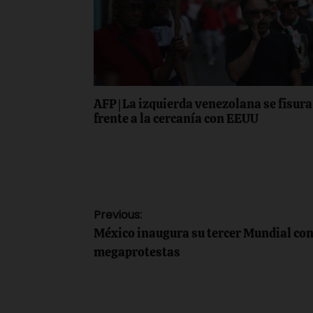
AFP | La izquierda venezolana se fisura
frente a la cercanía con EEUU
Navegación
Previous:
México inaugura su tercer Mundial con
de
megaprotestas
entradas