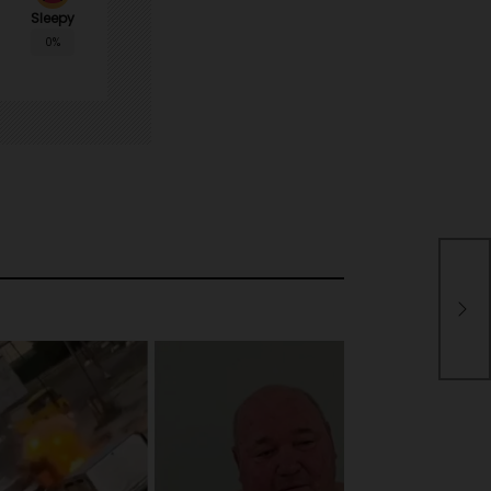
Sleepy
0%
Pri
un 
pol