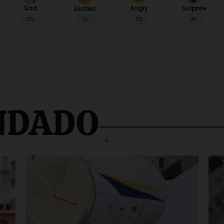
Sad
Angry
Surprise
Excited
0%
0%
0%
0%
NDADO