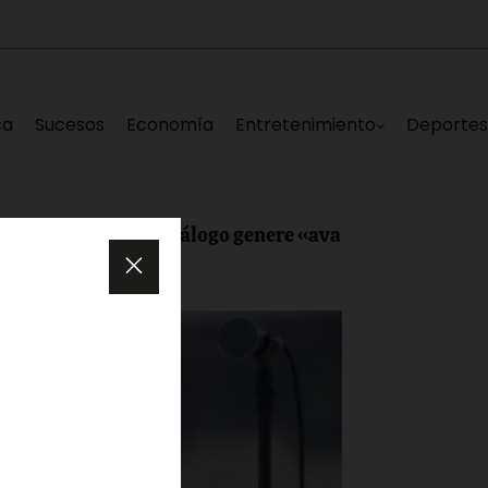
ca
Sucesos
Economía
Entretenimiento
Deporte
ue mesa de diálogo genere «avances reales para Venezu