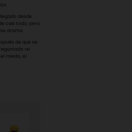
ión.
a llegado desde
e casi todo, pero
 ese drama.
espués de que se
reguntado «si
l miedo, el