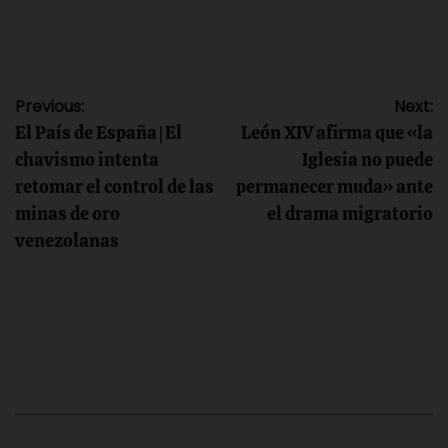
Navegación
Previous:
Next:
El País de España | El
León XIV afirma que «la
de
chavismo intenta
Iglesia no puede
retomar el control de las
permanecer muda» ante
entradas
minas de oro
el drama migratorio
venezolanas