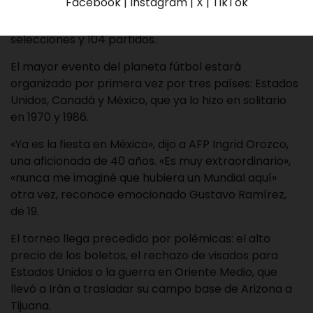
Facebook | Instagram | X | TikTok
para que las selecciones de México y Sudáfrica den
inicio al mayor mundial de la historia, con 48
selecciones y 104 partidos.
El mayor evento del planeta fútbol estará
organizado por primera vez por tres países: Estados
Unidos, Canadá y México, que ya lo hizo en solitario
en 1970 y 1986.
«Ya es la fiesta en México», dijo a AFP Ingrid Orozco,
una aficionada de 40 años. «Es muy extraordinario»,
«nunca me imaginé que hubiera un Mundial aquí»
otra vez, reconoce emocionado Gustavo Ramírez,
de 19.
El torneo llega precedido por polémicas: el alto
precio de los boletos, el rechazo de visados para
Estados Unidos o la guerra en Oriente Medio, que
llevó a Irán a trasladar su campo base de Arizona a
Tijuana.